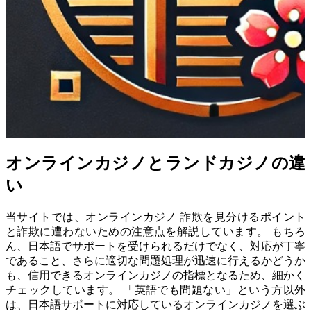
オンラインカジノとランドカジノの違
い
当サイトでは、オンラインカジノ 詐欺を見分けるポイント
と詐欺に遭わないための注意点を解説しています。 もちろ
ん、日本語でサポートを受けられるだけでなく、対応が丁寧
であること、さらに適切な問題処理が迅速に行えるかどうか
も、信用できるオンラインカジノの指標となるため、細かく
チェックしています。 「英語でも問題ない」という方以外
は、日本語サポートに対応しているオンラインカジノを選ぶ