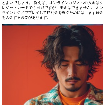
とよいでしょう。 例えば、オンラインカジノへの入金はク
レジットカードでも可能ですが、出金はできません。 オン
ラインカジノでプレイして勝利金を稼ぐためには、まず資金
を入金する必要があります。