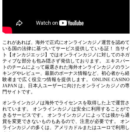
これがあれば、海外で正式にオンラインカジノ運営を認めて
いる国の法律に基づいてサービス提供している証！ 当サイ
ト【オンカジエッジ】ではオンラインカジノに対してのネガ
ティブな部分も包み隠さず発信しております。 エキスパー
トのチームによって厳選された海外オンラインカジノのラン
キングやレビュー、最新のボーナス情報など、初心者から経
験者まで広く役立つ情報を提供します。 ONLINE CASINO
JAPAN は、日本人ユーザーに向けたオンラインカジノの専
門サイトです。
オンラインカジノは海外でライセンスを取得した上で運営さ
れています。 オンラインカジノは安全に利用することがで
きるサービスです。 オンラインカジノによっては後から通
貨を変更できないものもあるので、注意が必要です。 オン
ラインカジノの多くは、アメリカドルまたはユーロで利用し