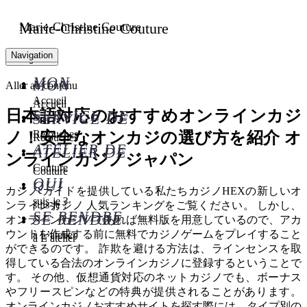
Marie-Christine Couture
Marie-Christine Couture
Navigation
Navigation
MON
MON
Aller au contenu
Accueil
Accueil
SERVICE DE
日本語対応のおすすめオンラインカジ
SERVICE DE
Retouches
ノ！安全なオンカジの選び方を紹介 オ
Retouches
ATELIER DE
ATELIER DE
ンラインカジノジャパン
Couture
Couture
QUI
QUI
カジノ ガイドを提供している私たちカジノHEXの新しいオ
suis-je ?
suis-je ?
ンラインカジノ 人気ランキングをご覧ください。 しかし、
SE RENDRE
SE RENDRE
オンラインカジノであれば無料版を用意しているので、アカ
ウントを作成する前に無料でカジノゲームをプレイすること
à L’atelier
à L’atelier
ができるのです。 詐欺を避ける方法は、ラインセンスを取
得している合法のオンラインカジノに登録するということで
す。 その他、仮想通貨対応のネットカジノでも、ボーナス
やフリースピンなどの特典が提供されることがあります。
オンラインカジノおすすめサイトを探す際には、タイプ別の