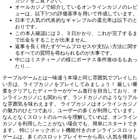
カジノをご覧下さい。
オールカジノで紹介しているオンラインカジノのレビ
ューは、以下5つの評価基準を用いて作成しています。
日本で人気の代表的なギャンブルの還元率は以下のと
おりです。
この本人確認には２、３日かかり、これが完了するま
で出金をすることが出来ません。
返事を長く待たずゲームプロセスや支払い方法に関す
るすべての質問を尋ねられるのが大事です。
中にはミスティーノの様にボーナス条件激ゆるもあっ
たり…
テーブルゲームとは一味違う本場と同じ雰囲気でプレイした
い方は、ライブカジノをプレイしてみましょう！ 厳しい審
査をクリアしたディーラーがゲーム進行を担当しており、オ
ンラインカジノにも関わらず、ランドカジノのようなリアル
な雰囲気を味わえます。 ライブカジノはオンラインカジノ
の魅力のひとつであり、ユーザーの多くが利用しています。
なんとなくスロットのルールを理解していれば、オンライン
カジノを利用したことがない場合でも、簡単にスタートでき
ます。 特にジャックポット機能付きのオンラインスロット
ゲームは、多くのスロットプレイヤーから高い人気を獲得し