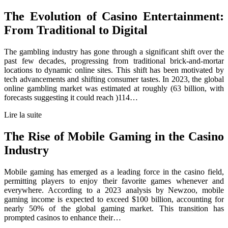
The Evolution of Casino Entertainment:
From Traditional to Digital
The gambling industry has gone through a significant shift over the
past few decades, progressing from traditional brick-and-mortar
locations to dynamic online sites. This shift has been motivated by
tech advancements and shifting consumer tastes. In 2023, the global
online gambling market was estimated at roughly (63 billion, with
forecasts suggesting it could reach )114…
Lire la suite
The Rise of Mobile Gaming in the Casino
Industry
Mobile gaming has emerged as a leading force in the casino field,
permitting players to enjoy their favorite games whenever and
everywhere. According to a 2023 analysis by Newzoo, mobile
gaming income is expected to exceed $100 billion, accounting for
nearly 50% of the global gaming market. This transition has
prompted casinos to enhance their…