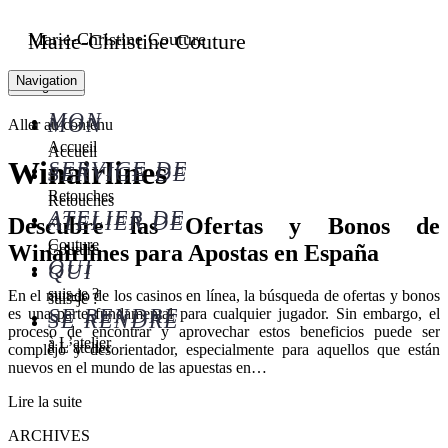
Marie-Christine Couture
Marie-Christine Couture
Navigation
Navigation
MON
MON
Aller au contenu
Accueil
Accueil
Winairlines
SERVICE DE
SERVICE DE
Retouches
Retouches
ATELIER DE
ATELIER DE
Descubre las Ofertas y Bonos de
Couture
Winairlines para Apostas en España
Couture
QUI
QUI
suis-je ?
En el mundo de los casinos en línea, la búsqueda de ofertas y bonos
suis-je ?
SE RENDRE
es una parte fundamental para cualquier jugador. Sin embargo, el
SE RENDRE
proceso de encontrar y aprovechar estos beneficios puede ser
à L’atelier
à L’atelier
complejo y desorientador, especialmente para aquellos que están
nuevos en el mundo de las apuestas en…
Lire la suite
ARCHIVES