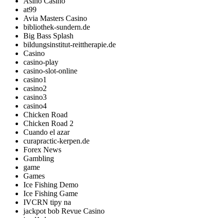
Asino Casino
at99
Avia Masters Casino
bibliothek-sundern.de
Big Bass Splash
bildungsinstitut-reittherapie.de
Casino
casino-play
casino-slot-online
casino1
casino2
casino3
casino4
Chicken Road
Chicken Road 2
Cuando el azar
curapractic-kerpen.de
Forex News
Gambling
game
Games
Ice Fishing Demo
Ice Fishing Game
IVCRN tipy na
jackpot bob Revue Casino